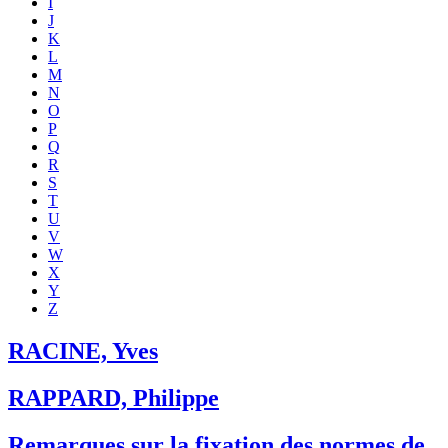
I
J
K
L
M
N
O
P
Q
R
S
T
U
V
W
X
Y
Z
RACINE, Yves
RAPPARD, Philippe
Remarques sur la fixation des normes de