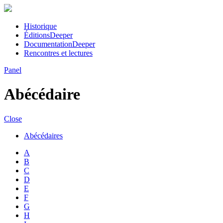
Historique
Éditions
Deeper
Documentation
Deeper
Rencontres et lectures
Panel
Abécédaire
Close
Abécédaires
A
B
C
D
E
F
G
H